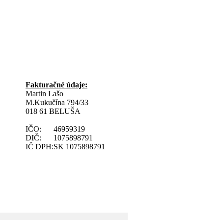
Fakturačné údaje:
Martin Lašo
M.Kukučína 794/33
018 61 BELUŠA
IČO:
46959319
DIČ:
1075898791
IČ DPH:
SK 1075898791