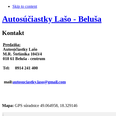
Skip to content
Autosúčiastky Lašo - Beluša
Kontakt
Predajňa:
Autosúčiastky Lašo
M.R. Štefánika 1043/4
018 61 Beluša - centrum
Tel:
0914 241 400
mail:
autosuciastky.laso@gmail.com
Mapa:
GPS súradnice 49.064958, 18.329146